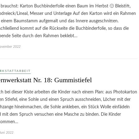
brauchst: Karton Buchbinderfolie einen Baum im Herbst 🙂 Bleistift,
dreieck/Lineal, Messer und Unterlage Auf den Karton wird ein Rahmen
 einem Baumstamm aufgemalt und das Innere ausgeschnitten.
chließend kommt auf die Rückseite die Buchbinderfolie, so dass die
bende Seite durch den Rahmen beklebt…
November 2022
RKSTATTARBEIT
rnwerkstatt Nr. 18: Gummistiefel
h bei dieser Kiste arbeiten die Kinder nach einem Plan: aus Photokarton
en Stiefel, eine Sohle und einen Spruch ausschneiden, Löcher mit der
hzange hineinmachen, die Sohle ankleben, ein Stück Wolle einfädeln
 mit dem Spruch versuchen eine Masche zu binden. Die Kinder
kommen…
Juni 2022