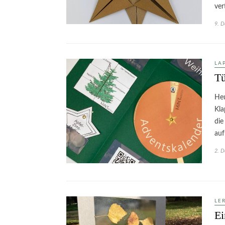
ver
9. 
LA
Tü
Heu
Kla
die
auf
2. 
LE
E