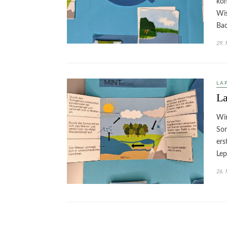
kön
Wis
Bac
29. 
LA
La
Wir
Som
ers
Lep
26. 