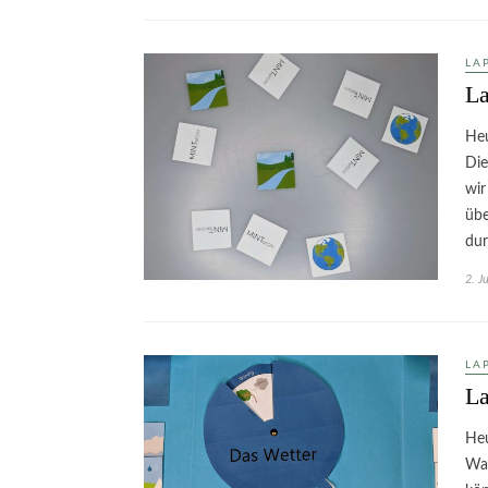
LA
La
Heu
Die
wir
übe
du
2. J
LA
La
Heu
Was